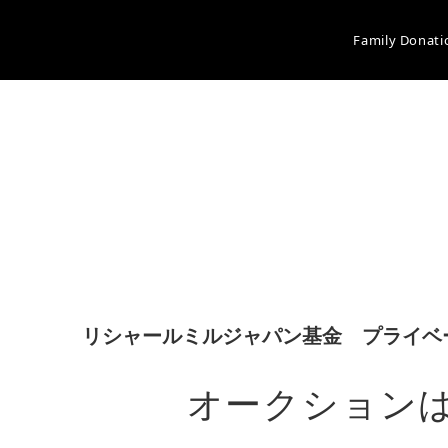
```
Family Donati
リシャールミルジャパン基金 プライベー
オークション